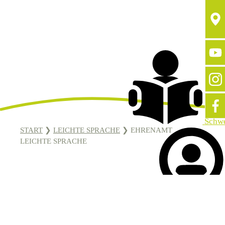
Schw
START
❯
LEICHTE SPRACHE
❯
EHRENAMT
LEICHTE SPRACHE
EHRENAMT IN DER STIFTUNG
WALDHEIM
Sprache