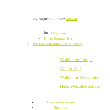
26. August 2023
von
adnord
Kategorien
Allgemein
Unser Sommerfest
Wir feiern Richtfest im Mittelweg
Waldheim Gruppe
Albertushof
Waldheim Werkstätten
Helene-Grulke-Schule
Ansprechpersonen
Spenden