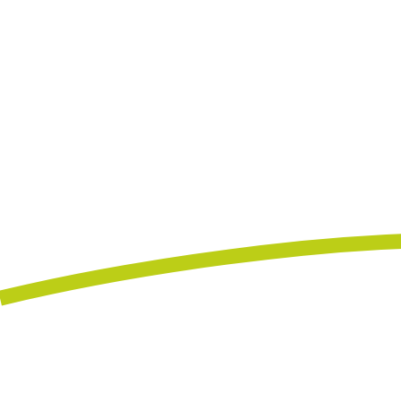
START
❯
LEICHTE SPRACHE
❯
SCHULE LEICHTE SP