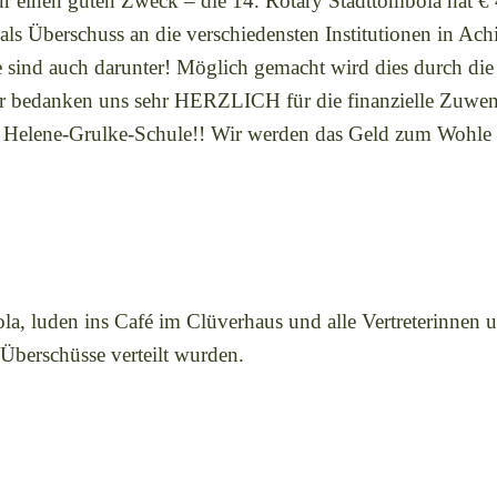
für einen guten Zweck – die 14. Rotary Stadttombola hat 
 Überschuss an die verschiedensten Institutionen in Achim
sind auch darunter! Möglich gemacht wird dies durch die
Wir bedanken uns sehr HERZLICH für die finanzielle Zuw
e Helene-Grulke-Schule!! Wir werden das Geld zum Wohle 
, luden ins Café im Clüverhaus und alle Vertreterinnen un
 Überschüsse verteilt wurden.