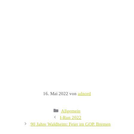
16. Mai 2022
von
adnord
Kategorien
Allgemein
I-Run 2022
90 Jahre Waldheim: Feier im GOP. Bremen