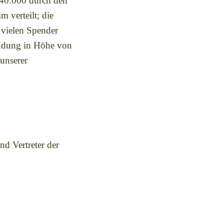
€ 40.000 durch den
 verteilt; die
 vielen Spender
endung in Höhe von
unserer
d Vertreter der