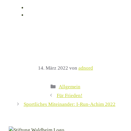
14. März 2022
von
adnord
Kategorien
Allgemein
Für Frieden!
Sportliches Miteinander: I-Run-Achim 2022