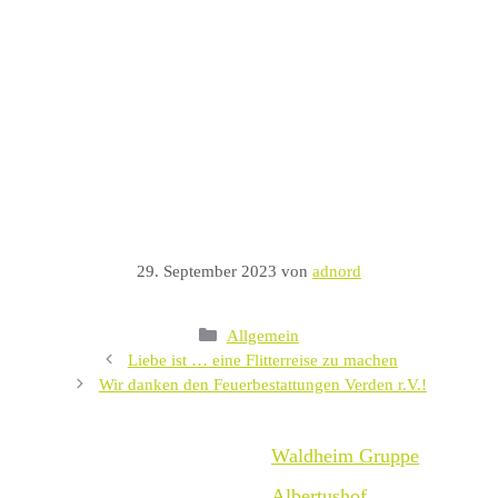
29. September 2023
von
adnord
Kategorien
Allgemein
Liebe ist … eine Flitterreise zu machen
Wir danken den Feuerbestattungen Verden r.V.!
Waldheim Gruppe
Albertushof