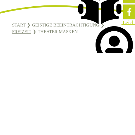
Leich
START
❯
GEISTIGE BEEINTRÄCHTIGUNG
❯
FREIZEIT
❯
THEATER MASKEN
VORHANG AUF, STIFTUNG
WALDHEIM
Sprache
GEMEINSAM THEATER SPIELEN
Theater in der Stiftung Waldheim bedeutet
Kreativität, Ausdruck, Mut – und ganz viel
gemeinsamer Spaß. Jede Gruppe hat ihren ganz
eigenen Stil, ihre eigene Dynamik und natürlich