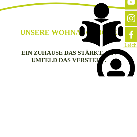
UNSERE WOHNANGEBOTE
Leich
EIN ZUHAUSE DAS STÄRKT. EIN
UMFELD DAS VERSTEHT.
Wohnen ist für uns ein Ort, an dem Menschen ihre
Persönlichkeit entfalten, Beziehungen leben und
Sprache
Sicherheit spüren. In der Stiftung Waldheim
begleiten wir Menschen mit geistiger
Beeinträchtigung oder Mehrfachbehinderung auf
diesem ganz persönlichen Weg. So viel oder so
wenig, wie sie es wünschen. Immer mit Respekt,